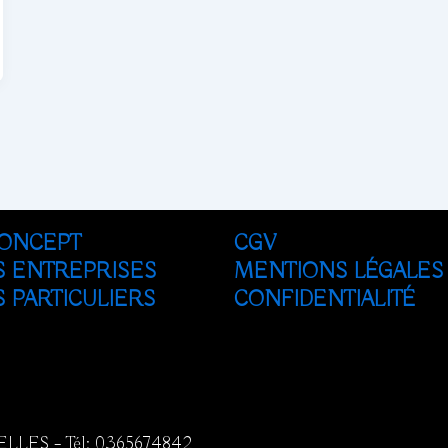
ONCEPT
CGV
S ENTREPRISES
MENTIONS LÉGALES
 PARTICULIERS
CONFIDENTIALITÉ
ELLES – Tél:
0365674842