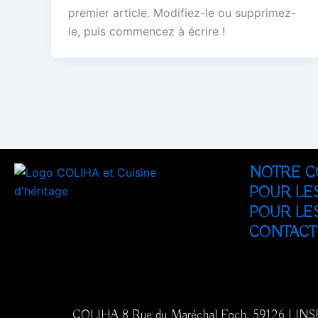
premier article. Modifiez-le ou supprimez-
le, puis commencez à écrire !
NOTRE C
POUR LE
POUR LES
CONTACT
COLIHA 8 Rue du Maréchal Foch, 59126 LINS