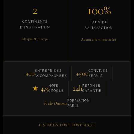
2
100%
CONTINENTS
TAUX DE
D'INSPIRATION
SATISFACTION
Afrique & Europe
Aucun client insatisfait
ENTREPRISES
CONVIVES
+10
+500
ACCOMPAGNÉES
SERVIS
NOTE
RÉPONSE
★ 4,9
24h
GOOGLE
GARANTIE
FORMATION
École Ducasse
PARIS
ILS NOUS FONT CONFIANCE