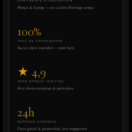
CONTINENTS D'INSPIRATION
Afrique & Europe — une cuisine d'héritage unique
100%
TAUX DE SATISFACTION
Aucun client insatisfait — notre fierté
★ 4,9
NOTE GOOGLE VÉRIFIÉE
Avis clients entreprises & particuliers
24h
RÉPONSE GARANTIE
Devis gratuit & personnalisé sans engagement