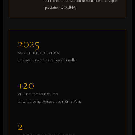
au monde — la caution d'excellence de chaque
prestation COLIHA.
2025
ANNÉE DE CRÉATION
Une aventure culinaire née à Linselles
+20
VILLES DESSERVIES
Lille, Tourcoing, Roncq… et même Paris
2