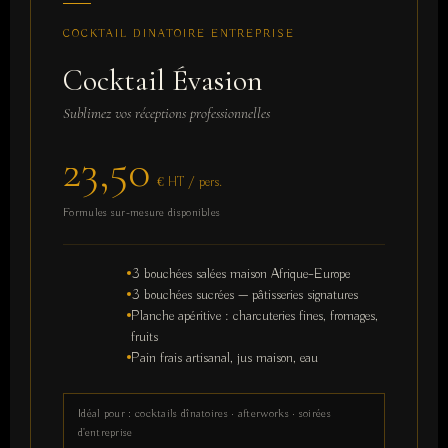
COCKTAIL DINATOIRE ENTREPRISE
Cocktail Évasion
Sublimez vos réceptions professionnelles
23,50
€ HT / pers.
Formules sur-mesure disponibles
3 bouchées salées maison Afrique–Europe
3 bouchées sucrées — pâtisseries signatures
Planche apéritive : charcuteries fines, fromages,
fruits
Pain frais artisanal, jus maison, eau
Idéal pour : cocktails dînatoires · afterworks · soirées
d'entreprise