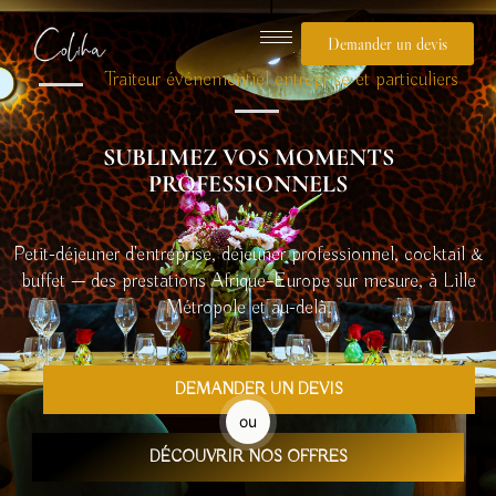
Aller
au
Demander un devis
contenu
Traiteur événementiel entreprise et particuliers
SUBLIMEZ VOS MOMENTS
PROFESSIONNELS
Petit-déjeuner d'entreprise, déjeuner professionnel, cocktail &
buffet — des prestations Afrique–Europe sur mesure, à Lille
Métropole et au-delà.
DEMANDER UN DEVIS
ou
DÉCOUVRIR NOS OFFRES