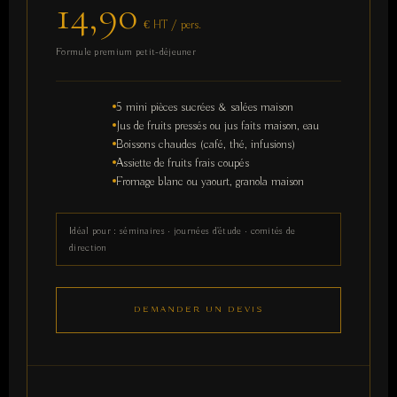
14,90
€ HT / pers.
Formule premium petit-déjeuner
5 mini pièces sucrées & salées maison
Jus de fruits pressés ou jus faits maison, eau
Boissons chaudes (café, thé, infusions)
Assiette de fruits frais coupés
Fromage blanc ou yaourt, granola maison
Idéal pour : séminaires · journées d'étude · comités de
direction
DEMANDER UN DEVIS