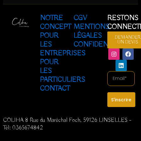
NOTRE
CGV
RESTONS
CONCEPT
MENTIONS
CONNECT
POUR
LÉGALES
DEMANDER
UN DEVIS
LES
CONFIDENTIALITÉ
I
L
F
ENTREPRISES
n
i
a
POUR
s
n
c
t
k
e
LES
a
e
b
Email
PARTICULIERS
g
d
o
r
i
o
CONTACT
a
n
k
m
S'inscrire
COLIHA 8 Rue du Maréchal Foch, 59126 LINSELLES –
Tél:
0365674842