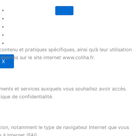
Accueil
Demander un devis
Histoire
Nos Offres Entreprises
Mariages et événementiels
Nous contacter
ntenu et pratiques spécifiques, ainsi qu’à leur utilisation
ésentes sur le site internet www.coliha.fr.
X
ments et services auxquels vous souhaitez avoir accès.
ique de confidentialité.
exion, notamment le type de navigateur Internet que vous
 à Internet (FAI).