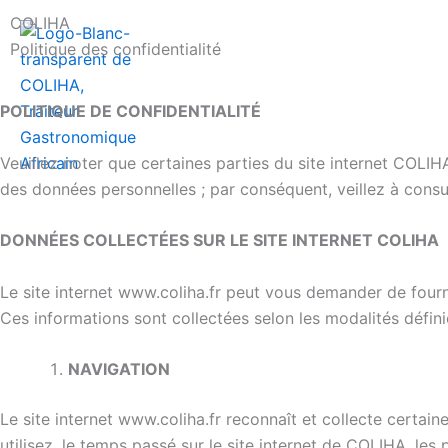
Aller
COLIHA
au
Politique des confidentialité
contenu
POLITIQUE DE CONFIDENTIALITÉ
Veuillez noter que certaines parties du site internet COLIHA
des données personnelles ; par conséquent, veillez à consult
DONNÉES COLLECTÉES SUR LE SITE INTERNET COLIHA
Le site internet www.coliha.fr peut vous demander de fourn
Ces informations sont collectées selon les modalités défini
NAVIGATION
Le site internet www.coliha.fr reconnaît et collecte certa
utilisez, le temps passé sur le site internet de COLIHA, les 