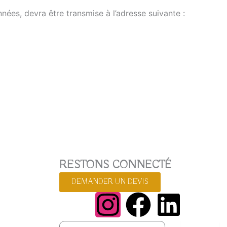
nnées, devra être transmise à l’adresse suivante :
RESTONS CONNECTÉ
DEMANDER UN DEVIS
I
F
L
Email