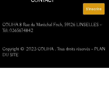
CONTACT
a
n
k
m
S'inscrire
COLIHA 8 Rue du Maréchal Foch, 59126 LINSELLES –
Tél:
0365674842
Copyright © 2023 COLIHA . Tous droits réservés –
PLAN
DU SITE