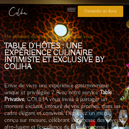
Aller
au
Demander un devis
contenu
Un moment d’exception rien que pour vous
TABLE D'HÔTES : UNE
EXPÉRIENCE CULINAIRE
INTIMISTE ET EXCLUSIVE BY
COLIHA
Envie de vivre une expérience gastronomique
unique et privilégiée ? Avec notre service
Table
Privative
, COLIHA vous invite à partager un
moment exclusif, entouré de vos proches, dans un
cadre élégant et convivial. Dégustez un menu
conçu sur mesure, célébrant la richesse des saveurs
afro-fusion et l’excellence de la gastronomie