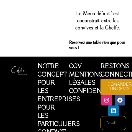
Le Menu définitif est
coconstruit entre les
convives et la Cheffe.
Réservez une table rien que pour
vous !
NOTRE
CGV
RESTONS
CONCEPT
MENTIONS
CONNECT
POUR
LÉGALES
DEMANDER
UN DEVIS
LES
CONFIDENTIALITÉ
I
L
F
ENTREPRISES
n
i
a
POUR
s
n
c
t
k
e
LES
a
e
b
Email
PARTICULIERS
g
d
o
r
i
o