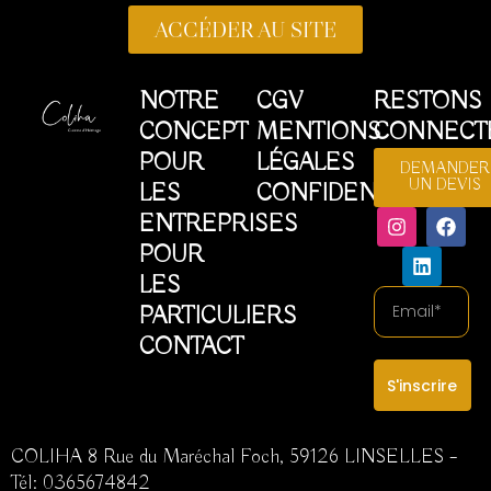
ACCÉDER AU SITE
NOTRE
CGV
RESTONS
CONCEPT
MENTIONS
CONNECT
POUR
LÉGALES
DEMANDER
UN DEVIS
LES
CONFIDENTIALITÉ
I
L
F
ENTREPRISES
n
i
a
POUR
s
n
c
t
k
e
LES
a
e
b
Email
PARTICULIERS
g
d
o
r
i
o
CONTACT
a
n
k
m
S'inscrire
COLIHA 8 Rue du Maréchal Foch, 59126 LINSELLES –
Tél:
0365674842