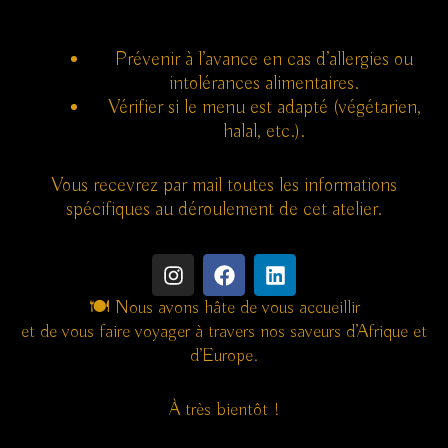
Prévenir à l’avance en cas d’allergies ou
intolérances alimentaires.
Vérifier si le menu est adapté (végétarien,
halal, etc.).
Vous recevrez par mail toutes les informations
spécifiques au déroulement de cet atelier.
I
F
L
n
a
i
s
c
n
🍽 Nous avons hâte de vous accueillir
t
e
k
et de vous faire voyager à travers nos saveurs d’Afrique et
a
b
e
d’Europe.
g
o
d
r
o
i
a
k
n
À très bientôt !
m