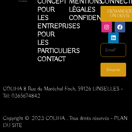
CONCEPT
MENTIONS
CONNECT
POUR
LÉGALES
DEMANDER
UN DEVIS
LES
CONFIDENTIALITÉ
I
L
F
ENTREPRISES
n
i
a
POUR
s
n
c
t
k
e
LES
a
e
b
Email
PARTICULIERS
g
d
o
r
i
o
CONTACT
a
n
k
m
S'inscrire
COLIHA 8 Rue du Maréchal Foch, 59126 LINSELLES –
Tél:
0365674842
Copyright © 2023 COLIHA . Tous droits réservés –
PLAN
DU SITE